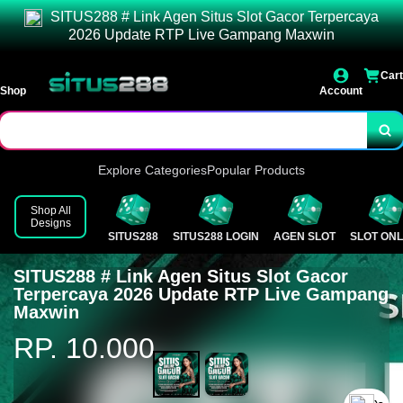
SITUS288 # Link Agen Situs Slot Gacor Terpercaya
2026 Update RTP Live Gampang Maxwin
Cart
Shop
Account
Explore Categories
Popular Products
Shop All
Designs
SITUS288
SITUS288 LOGIN
AGEN SLOT
SLOT ONL
SITUS288 # Link Agen Situs Slot Gacor
Terpercaya 2026 Update RTP Live Gampang
Maxwin
RP. 10.000