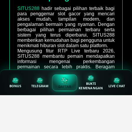
SITUS288
hadir sebagai pilihan terbaik bagi
para penggemar slot gacor yang mencari
akses mudah, tampilan modern, dan
pengalaman bermain yang nyaman. Dengan
berbagai pilihan permainan terbaru serta
sistem yang terus diperbarui, SITUS288
memberikan kemudahan bagi pengguna untuk
menikmati hiburan slot dalam satu platform.
Mengusung fitur RTP Live terbaru 2026,
SITUS288 membantu pemain mendapatkan
informasi mengenai perkembangan
permainan secara lebih praktis. Beragam
pilihan
slot gacor
2026 populer dengan
tampilan menarik tersedia untuk memberikan
pengalaman bermain yang lebih seru, cepat,
BUKTI
BONUS
TELEGRAM
LIVE CHAT
DAFTAR
dan menyenangkan.
KEMENANGAN
Melalui link agen yang sudah kami sediakan,
SITUS288 menawarkan layanan yang
responsif serta dukungan fitur yang lengkap
bagi para pecinta
slot gacor
. Dengan
kombinasi teknologi modern, pilihan game
beragam, dan akses yang nyaman, SITUS288
menjadi salah satu platform yang patut
dipertimbangkan bagi pecinta slot gacor.